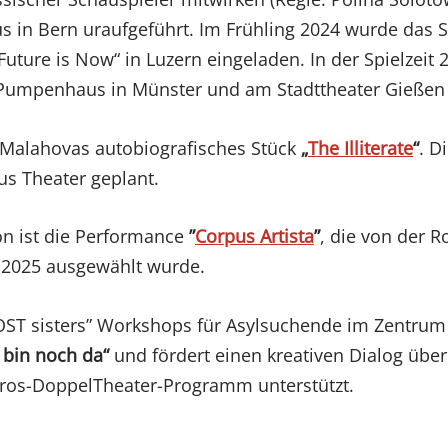
 in Bern uraufgeführt. Im Frühling 2024 wurde das 
uture is Now“ in Luzern eingeladen. In der Spielzeit 
Pumpenhaus in Münster und am Stadttheater Gießen 
a Malahovas autobiografisches Stück
„
The Illiterate
“
. D
us Theater geplant.
on ist die Performance
”
Corpus Artista
”
, die von der R
r 2025 ausgewählt wurde.
“OST sisters” Workshops für Asylsuchende im Zentrum
 bin noch da“
und fördert einen kreativen Dialog über
gros-DoppelTheater-Programm unterstützt.