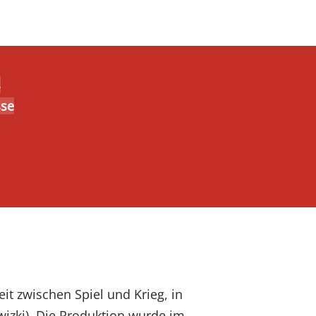
s
sse
t zwischen Spiel und Krieg, in
wizki). Die Produktion wurde im