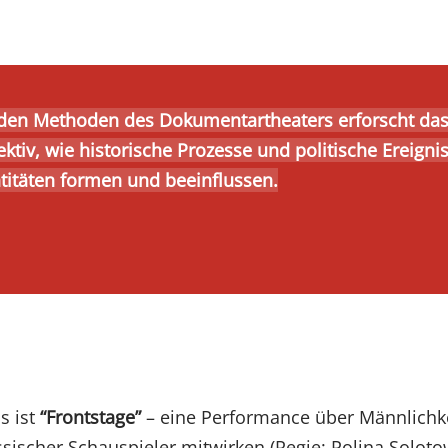
 den Methoden des Dokumentartheaters erforscht da
ektiv, wie historische Prozesse und politische Ereigni
titäten formen und beeinflussen.
s ist
“Frontstage”
– eine Performance über Männlichkei
ssischer Schauspieler mitwirken (Regie: Polina Soloto